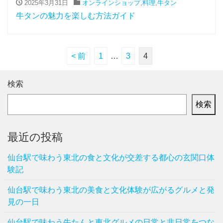
2025年3月31日
オンラインショップ
,
料理
,
牛タン
牛タンの魅力を楽しむ方法ガイド
< 前
1
…
3
4
検索
検索
最近の投稿
仙台駅で味わう東北の食と文化が交差する都心の玄関口体
験記
仙台駅で味わう東北の美食と文化体験が広がるグルメと発
見の一日
仙台駅で味わう牛たんと東北グルメの日常と非日常をつな