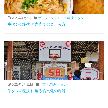
2025年4月3日
オンラインショップ
,
料理
,
牛タン
牛タンの魅力と家庭での楽しみ方
2025年3月31日
ギフト
,
料理
,
牛タン
牛タンの魅力に迫る食文化の深淵