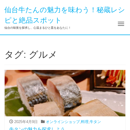
仙台牛たんの魅力を味わう！秘蔵レシ
ピと絶品スポット
ナ
仙台の味覚を探求し、心温まるひと皿をあなたに！
タグ:
グルメ
2025年4月9日
オンラインショップ
,
料理
,
牛タン
牛タンの魅力を探求しよう