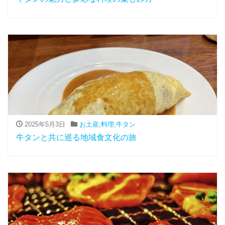
2025年5月3日
お土産
,
料理
,
牛タン
牛タンと共に巡る地域食文化の旅