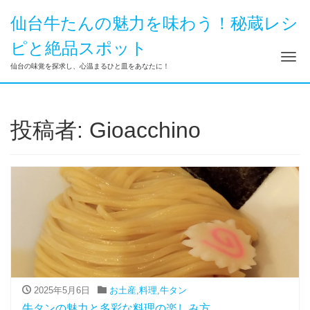
仙台牛たんの魅力を味わう！秘蔵レシ
ピと絶品スポット
ナ
仙台の味覚を探求し、心温まるひと皿をあなたに！
投稿者:
Gioacchino
2025年5月6日
お土産
,
料理
,
牛タン
牛タンの魅力と多彩な料理の楽しみ方