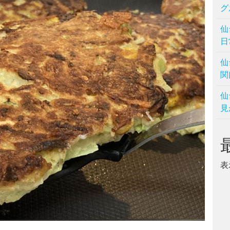
グ
仙
日
仙
関
仙
見
表