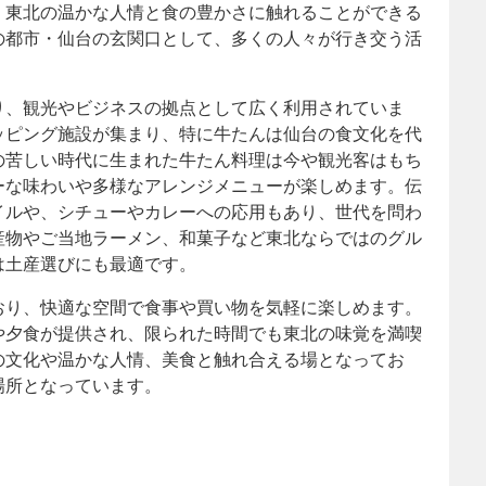
、東北の温かな人情と食の豊かさに触れることができる
の都市・仙台の玄関口として、多くの人々が行き交う活
り、観光やビジネスの拠点として広く利用されていま
ッピング施設が集まり、特に牛たんは仙台の食文化を代
の苦しい時代に生まれた牛たん料理は今や観光客はもち
ーな味わいや多様なアレンジメニューが楽しめます。伝
イルや、シチューやカレーへの応用もあり、世代を問わ
産物やご当地ラーメン、和菓子など東北ならではのグル
は土産選びにも最適です。
おり、快適な空間で食事や買い物を気軽に楽しめます。
や夕食が提供され、限られた時間でも東北の味覚を満喫
の文化や温かな人情、美食と触れ合える場となってお
場所となっています。