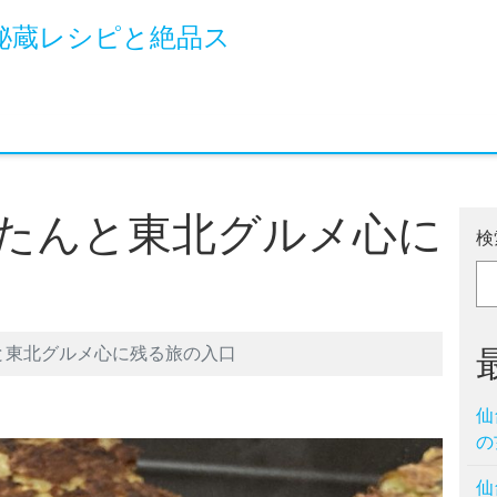
秘蔵レシピと絶品ス
たんと東北グルメ心に
検
と東北グルメ心に残る旅の入口
仙
の
仙