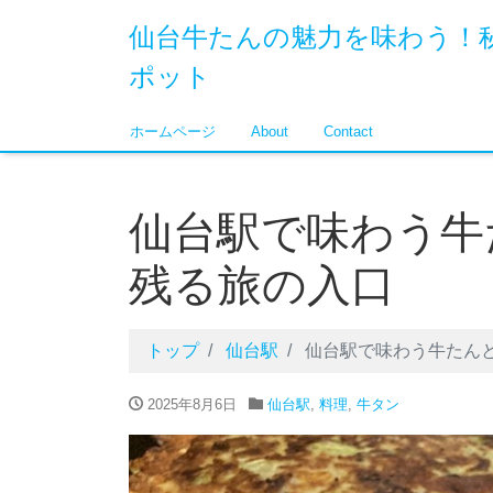
仙台牛たんの魅力を味わう！
ポット
ホームページ
About
Contact
仙台駅で味わう牛
残る旅の入口
トップ
仙台駅
仙台駅で味わう牛たん
2025年8月6日
仙台駅
,
料理
,
牛タン