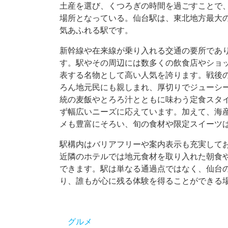
土産を選び、くつろぎの時間を過ごすことで
場所となっている。仙台駅は、東北地方最大
気あふれる駅です。
新幹線や在来線が乗り入れる交通の要所であ
す。駅やその周辺には数多くの飲食店やショ
表する名物として高い人気を誇ります。戦後
ろん地元民にも親しまれ、厚切りでジューシ
統の麦飯やとろろ汁とともに味わう定食スタ
ず幅広いニーズに応えています。加えて、海
メも豊富にそろい、旬の食材や限定スイーツ
駅構内はバリアフリーや案内表示も充実して
近隣のホテルでは地元食材を取り入れた朝食
できます。駅は単なる通過点ではなく、仙台
り、誰もが心に残る体験を得ることができる
グルメ