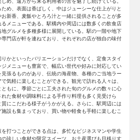
楽しめ、遠方から来る利用者の舌を魅了し続けている。
るため、表面は香ばしく、中はジューシーな仕上がりと
やお新香、麦飯やとろろ汁と一緒に提供されることが多
れるメニューである。駅構内や周辺には数多くの飲食店
当地グルメを多種多様に展開している。駅の一階や地下
や専門店が軒を連ねており、それぞれの店が独自の味付
切りかといったバリエーションだけでなく、定食スタイ
ンジメニューも豊富で、幅広い世代や好みに対応してい
を見張るものがあり、伝統の海産物、各種のご当地ラー
アで気軽に楽しむことができる。観光で訪れる人々は、
とともに、季節ごとに工夫された旬のグルメの数々に心
された食材や調味料による手作り料理も多く見受けら
と質にこだわる様子がうかがえる。さらに、駅周辺には
グ施設も集まっており、買い物や軽食も手軽に楽しむこ
鼓を打つことができる点は、多忙なビジネスマンや学生
地の珍しい食材や限定スイーツ、お土産選びも目移りす