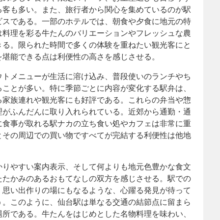
る客も多い。また、旅行者から関心を集めているのが駅
ビスである。一部のホテルでは、朝食や夕食に地元の特
は料理を彩る牛たんのバリエーションやフレッシュな農
きる。限られた時間で多くの体験を重ねたい観光客にと
を堪能できる点は利便性の高さを感じさせる。
ウトメニューが生活に溶け込み、普段使いのランチやち
ることが多い。特に季節ごとに内容が変化する駅弁は、
る家族連れや観光客にも好評である。これらの弁当や惣
理がふんだんに取り入れられている。近郊から通勤・通
に食事が取れる駅ナカの立ち食い処やカフェは非常に重
とその周辺での買い物ですべてが完結する利便性は他地
。
かりやすい案内表示、そして何よりも地元色豊かな食文
たたかみのあるおもてなしの双方を感じさせる。駅での
、思い出作りの場にもなるような、心躍る発見が待って
う。このように、仙台駅は単なる交通の結節点に留まら
場所である。牛たんをはじめとした名物料理を味わい、