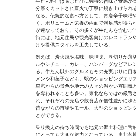
牛たん料理は噛むたびに独特の旨味と食感が
分厚くカットされ直火で丁寧に焼き上げられ
なる。伝統的な食べ方として、青唐辛子味噌
く、ボリュームと栄養の両面で満足感が得ら
が連なっており、その多くが牛たんを含むご
街には、地元住民や観光客向けのレストラン
けや提供スタイルを工夫している。
例えば、炭火焼や塩味、味噌味、厚切りか薄
ルやシチュー、カレー、ハンバーグなどアレ
る。牛たん以外のグルメもその充実ぶりに目
メンや和菓子なども、駅のショッピングエリ
車窓からの景色や地元の人々の温かい雰囲気
を奪われることも多い。東北ならではの厳選
れ、それぞれの売店や飲食店が個性豊かに味
昔ながらの市場やモール、大型のショッピン
とができる。
乗り換えの待ち時間でも地元の郷土料理に舌
にとっても大きな魅力となっている。東北各