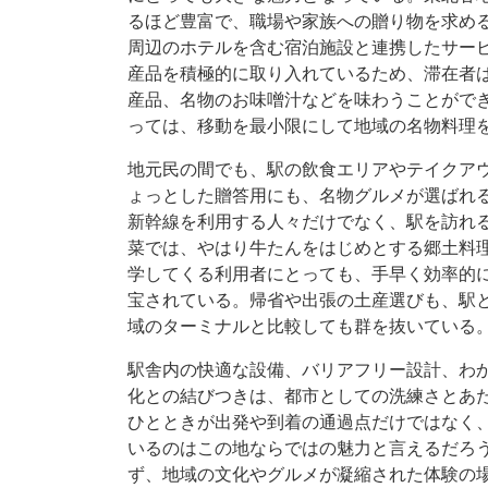
るほど豊富で、職場や家族への贈り物を求め
周辺のホテルを含む宿泊施設と連携したサー
産品を積極的に取り入れているため、滞在者
産品、名物のお味噌汁などを味わうことがで
っては、移動を最小限にして地域の名物料理
地元民の間でも、駅の飲食エリアやテイクア
ょっとした贈答用にも、名物グルメが選ばれ
新幹線を利用する人々だけでなく、駅を訪れ
菜では、やはり牛たんをはじめとする郷土料
学してくる利用者にとっても、手早く効率的
宝されている。帰省や出張の土産選びも、駅
域のターミナルと比較しても群を抜いている
駅舎内の快適な設備、バリアフリー設計、わ
化との結びつきは、都市としての洗練さとあ
ひとときが出発や到着の通過点だけではなく
いるのはこの地ならではの魅力と言えるだろ
ず、地域の文化やグルメが凝縮された体験の