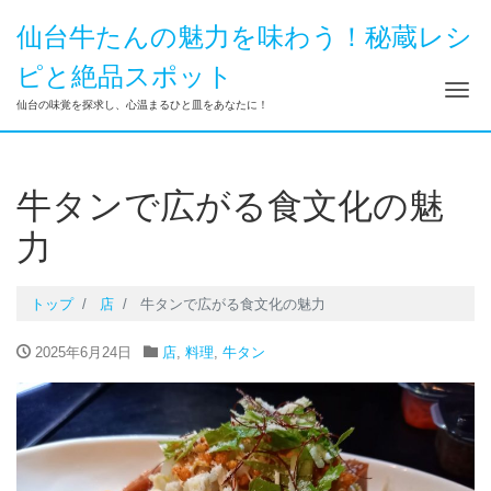
仙台牛たんの魅力を味わう！秘蔵レシ
ピと絶品スポット
ナ
仙台の味覚を探求し、心温まるひと皿をあなたに！
牛タンで広がる食文化の魅
力
トップ
店
牛タンで広がる食文化の魅力
2025年6月24日
店
,
料理
,
牛タン