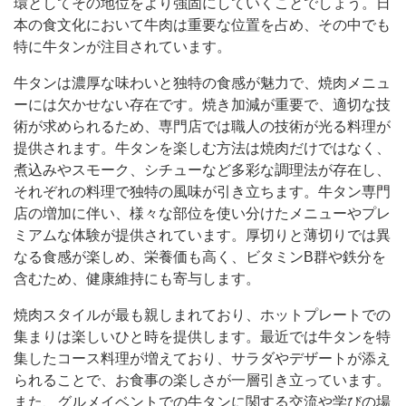
環としてその地位をより強固にしていくことでしょう。日
本の食文化において牛肉は重要な位置を占め、その中でも
特に牛タンが注目されています。
牛タンは濃厚な味わいと独特の食感が魅力で、焼肉メニュ
ーには欠かせない存在です。焼き加減が重要で、適切な技
術が求められるため、専門店では職人の技術が光る料理が
提供されます。牛タンを楽しむ方法は焼肉だけではなく、
煮込みやスモーク、シチューなど多彩な調理法が存在し、
それぞれの料理で独特の風味が引き立ちます。牛タン専門
店の増加に伴い、様々な部位を使い分けたメニューやプレ
ミアムな体験が提供されています。厚切りと薄切りでは異
なる食感が楽しめ、栄養価も高く、ビタミンB群や鉄分を
含むため、健康維持にも寄与します。
焼肉スタイルが最も親しまれており、ホットプレートでの
集まりは楽しいひと時を提供します。最近では牛タンを特
集したコース料理が増えており、サラダやデザートが添え
られることで、お食事の楽しさが一層引き立っています。
また、グルメイベントでの牛タンに関する交流や学びの場