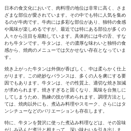
日本の食文化において、肉料理の地位は非常に高く、さま
ざまな部位が愛されています。
その中でも特に人気を集め
るのが牛肉です。牛肉には多彩な部位があり、独特の食感
や風味が楽しめるですが、最近では特にある部位が多くの
人々から注目を扇動しています。具体的には牛の舌、すな
わち牛タンです。牛タンは、その濃厚な味わいと独特の食
感から、焼肉のメニューでは欠かせない存在となっていま
す。
焼き上がった牛タンは外側が香ばしく、中は柔らかく仕上
がります。この絶妙なバランスは、多くの人を虜にする要
因でもあります。牛タンは、その性質上、適切な焼き加減
が求められます。焼きすぎると固くなり、風味を台無しに
してしまうため、熟練の技が求められます。調理方法とし
ては、焼肉以外にも、煮込み料理やスモーク、さらにはタ
ンシチューなどのバリエーションも存在します。
特に、牛タンを贅沢に使った煮込み料理などは、その旨味
がしみ込んだ煮汁と相まって、深い味わいを引き出しま