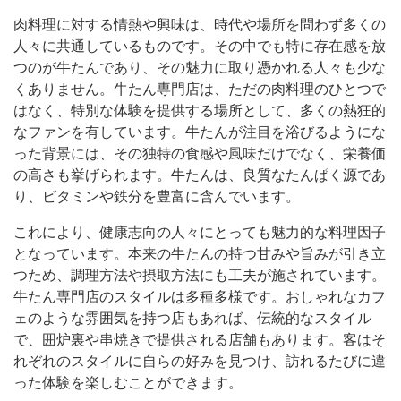
肉料理に対する情熱や興味は、時代や場所を問わず多くの
人々に共通しているものです。
その中でも特に存在感を放
つのが牛たんであり、その魅力に取り憑かれる人々も少な
くありません。牛たん専門店は、ただの肉料理のひとつで
はなく、特別な体験を提供する場所として、多くの熱狂的
なファンを有しています。牛たんが注目を浴びるようにな
った背景には、その独特の食感や風味だけでなく、栄養価
の高さも挙げられます。牛たんは、良質なたんぱく源であ
り、ビタミンや鉄分を豊富に含んでいます。
これにより、健康志向の人々にとっても魅力的な料理因子
となっています。本来の牛たんの持つ甘みや旨みが引き立
つため、調理方法や摂取方法にも工夫が施されています。
牛たん専門店のスタイルは多種多様です。おしゃれなカフ
ェのような雰囲気を持つ店もあれば、伝統的なスタイル
で、囲炉裏や串焼きで提供される店舗もあります。客はそ
れぞれのスタイルに自らの好みを見つけ、訪れるたびに違
った体験を楽しむことができます。