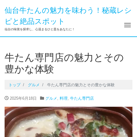
仙台牛たんの魅力を味わう！秘蔵レシ
ピと絶品スポット
ナ
仙台の味覚を探求し、心温まるひと皿をあなたに！
牛たん専門店の魅力とその
豊かな体験
トップ
グルメ
牛たん専門店の魅力とその豊かな体験
2025年6月18日
グルメ
,
料理
,
牛たん専門店