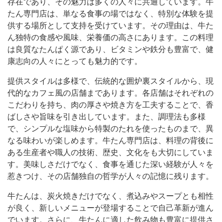
存在であり、その魅力は多くの人々に共通しています。牛
たん専門店は、単なる食事の場ではなく、特別な体験を提
供する場所として支持を受けています。その理由は、牛た
ん独特の食感や風味、栄養価の高さにあります。この料理
は良質なたんぱく源であり、ビタミンや鉄分も豊富で、健
康志向の人々にとっても魅力的です。
提供スタイルは多様で、伝統的な囲炉裏スタイルから、現
代的なカフェ風の店舗まであります。各店舗はそれぞれの
こだわりを持ち、肉の厚さや焼き方を工夫することで、香
ばしさや旨味を引き出しています。また、調理法も多様
で、シンプルな塩味から特製のたれを使ったものまで、異
なる味わいが楽しめます。牛たん専門店は、料理の背後に
ある生産者や職人の技術、歴史、文化をも大切にしていま
す。美味しさだけでなく、食事を通じた深い経験が人々を
惹きつけ、その店舗独自の哲学が人々の記憶に残ります。
牛たんは、炭火焼きだけでなく、煮込みやスープとも相性
が良く、新しいメニューが登場することで自己革新が進ん
でいます。さらに、牛たんに適した飲み物も豊富に提供さ