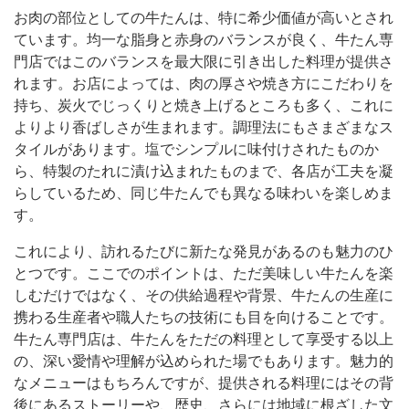
お肉の部位としての牛たんは、特に希少価値が高いとされ
ています。均一な脂身と赤身のバランスが良く、牛たん専
門店ではこのバランスを最大限に引き出した料理が提供さ
れます。お店によっては、肉の厚さや焼き方にこだわりを
持ち、炭火でじっくりと焼き上げるところも多く、これに
よりより香ばしさが生まれます。調理法にもさまざまなス
タイルがあります。塩でシンプルに味付けされたものか
ら、特製のたれに漬け込まれたものまで、各店が工夫を凝
らしているため、同じ牛たんでも異なる味わいを楽しめま
す。
これにより、訪れるたびに新たな発見があるのも魅力のひ
とつです。ここでのポイントは、ただ美味しい牛たんを楽
しむだけではなく、その供給過程や背景、牛たんの生産に
携わる生産者や職人たちの技術にも目を向けることです。
牛たん専門店は、牛たんをただの料理として享受する以上
の、深い愛情や理解が込められた場でもあります。魅力的
なメニューはもちろんですが、提供される料理にはその背
後にあるストーリーや、歴史、さらには地域に根ざした文